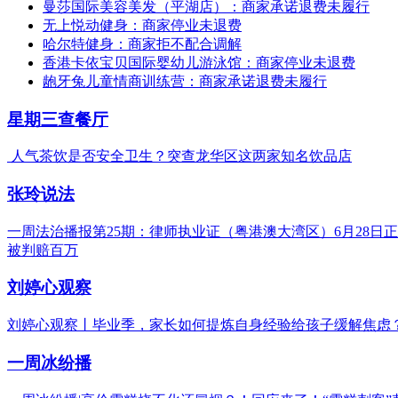
曼莎国际美容美发（平湖店）：商家承诺退费未履行
无上悦动健身：商家停业未退费
哈尔特健身：商家拒不配合调解
香港卡依宝贝国际婴幼儿游泳馆：商家停业未退费
龅牙兔儿童情商训练营：商家承诺退费未履行
星期三查餐厅
人气茶饮是否安全卫生？突查龙华区这两家知名饮品店
张玲说法
一周法治播报第25期：律师执业证（粤港澳大湾区）6月28日
被判赔百万
刘婷心观察
刘婷心观察丨毕业季，家长如何提炼自身经验给孩子缓解焦虑
一周冰纷播