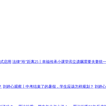
正式启用
法律“玲”距离25丨幸福传承小课堂④立遗嘱需要夫妻统
？
刘婷心观察丨中考结束了的暑假，学生应该怎样规划？
刘婷心