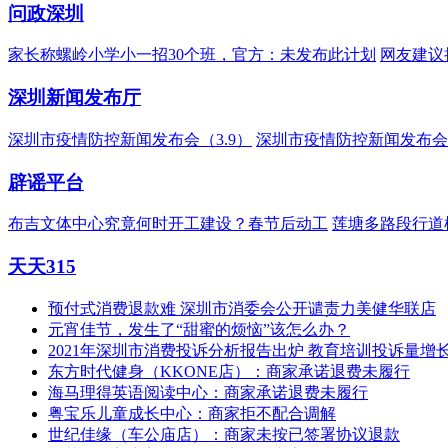
问政深圳
家长称螺岭小学小一招30个班，官方：未发布此计划
网友建议
深圳新闻发布厅
深圳市疫情防控新闻发布会（3.9）
深圳市疫情防控新闻发布会（
辟谣平台
布吉文体中心究竟何时开工建设？春节后动工
莲塘多路段行道
天天315
预付式消费退款难 深圳市消委会公开谴责力美健华联店
元宵佳节，发生了“甜蜜的烦恼”该怎么办？
2021年深圳市消费投诉分析报告出炉 教育培训投诉量增
东方时代健身（KKONE店）：商家承诺退费未履行
海马理得英语阅读中心：商家承诺退费未履行
粤宝乐儿童成长中心：商家拒不配合调解
世纪佳缘（车公庙店）：商家未按已签署协议退款