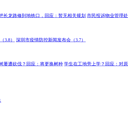
把长龙路修到地铁口，回应：暂无相关规划
市民投诉物业管理处
3.8）
深圳市疫情防控新闻发布会（3.7）
树屡遭砍伐？回应：将更换树种
学生在工地旁上学？回应：对原
长