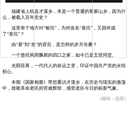
福建省上杭县才溪乡，
本是一个普通的客家山乡，
因为什
么，
被载入百年党史？
这里有个地方叫“银坑”，
为何改名“衰坑”，
又因何成
了“发坑”？
由“衰”到“发”的背后，
是怎样的岁月沧桑？
一个曾经风雨飘摇的四口之家，
如今已是五世同堂。
光阴荏苒，
一代代人的命运之变，
印证中国共产党的永恒
初心。
本期《国家相册》带您重访才溪乡，
在历史与现实的激荡
中，
致敬革命老区的苦难辉煌，
感受老区今日的崭新气象。
[编辑：战旗]