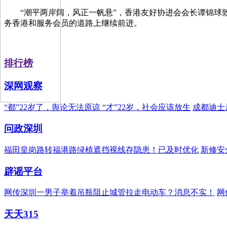
“潮平两岸阔，风正一帆悬”，香港友好协进会会长谭锦
务香港和服务会员的道路上继续前进。
排行榜
深网观察
“都”22岁了，舆论无法原谅 “才”22岁，社会应该放生
成都迪士
问政深圳
福田皇岗路转福港路绿植遮挡视线存隐患！已及时优化
新修安
辟谣平台
网传深圳一男子举着吊瓶阻止城管拉走电动车？消息不实！
网
天天315