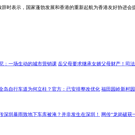
球致辞时表示，国家蓬勃发展和香港的重新起航为香港友好协进会
尼：一场生动的城市营销课
岳父母要求继承女婿父母财产！司法
全岛自行车道为何立柱？官方：已安排整改优化
福田园岭新村园
传深圳暴雨致地下车库被淹？并非发生在深圳！
网传“龙岗破获