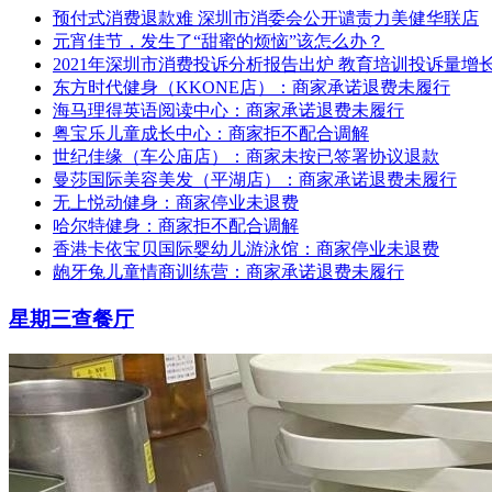
预付式消费退款难 深圳市消委会公开谴责力美健华联店
元宵佳节，发生了“甜蜜的烦恼”该怎么办？
2021年深圳市消费投诉分析报告出炉 教育培训投诉量增
东方时代健身（KKONE店）：商家承诺退费未履行
海马理得英语阅读中心：商家承诺退费未履行
粤宝乐儿童成长中心：商家拒不配合调解
世纪佳缘（车公庙店）：商家未按已签署协议退款
曼莎国际美容美发（平湖店）：商家承诺退费未履行
无上悦动健身：商家停业未退费
哈尔特健身：商家拒不配合调解
香港卡依宝贝国际婴幼儿游泳馆：商家停业未退费
龅牙兔儿童情商训练营：商家承诺退费未履行
星期三查餐厅