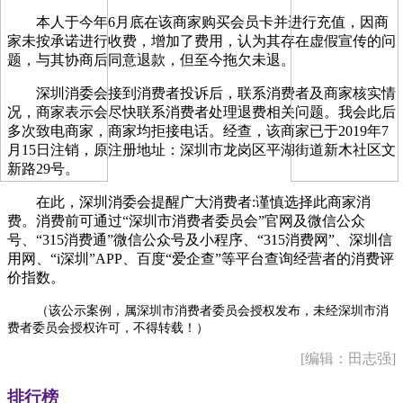
本人于今年6月底在该商家购买会员卡并进行充值，因商
家未按承诺进行收费，增加了费用，认为其存在虚假宣传的问
题，与其协商后同意退款，但至今拖欠未退。
深圳消委会接到消费者投诉后，联系消费者及商家核实情
况，商家表示会尽快联系消费者处理退费相关问题。我会此后
多次致电商家，商家均拒接电话。经查，该商家已于2019年7
月15日注销，原注册地址：深圳市龙岗区平湖街道新木社区文
新路29号。
在此，深圳消委会提醒广大消费者:谨慎选择此商家消
费。消费前可通过“深圳市消费者委员会”官网及微信公众
号、“315消费通”微信公众号及小程序、“315消费网”、深圳信
用网、“i深圳”APP、百度“爱企查”等平台查询经营者的消费评
价指数。
（该公示案例，属深圳市消费者委员会授权发布，未经深圳市消
费者委员会授权许可，不得转载！）
[编辑：田志强]
排行榜