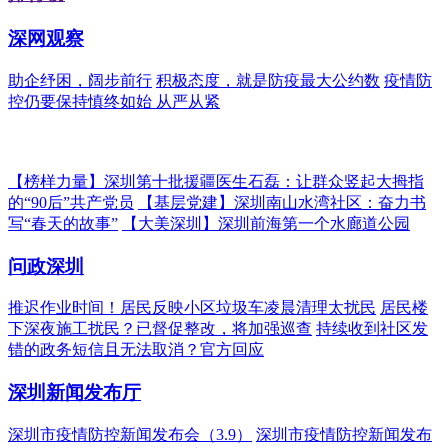
深网观察
助企纾困，阔步前行
积极态度，就是防疫最大公约数
疫情防
控仍要保持慎终如始 从严从紧
【榜样力量】深圳第十批援疆医生石磊：让群众竖起大拇指
的“90后”共产党员
【基层党建】深圳南山水湾社区：奋力书
写“春天的故事”
【大美深圳】深圳前海第一个水廊道公园
问政深圳
推迟作业时间！居民反映小区垃圾车凌晨清理太扰民
居民楼
下深夜施工扰民？已督促整改，将加强巡查
持续收到社区发
错的政务短信且无法取消？官方回应
深圳新闻发布厅
深圳市疫情防控新闻发布会（3.9）
深圳市疫情防控新闻发布