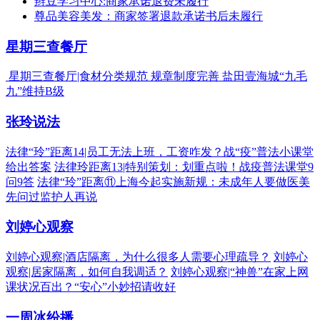
辫豆学习中心:商家承诺退费未履行
尊品美容美发：商家签署退款承诺书后未履行
星期三查餐厅
星期三查餐厅|食材分类规范 规章制度完善 盐田壹海城“九毛
九”维持B级
张玲说法
法律“玲”距离14|员工无法上班，工资咋发？战“疫”普法小课堂
给出答案
法律玲距离13|特别策划：划重点啦！战疫普法课堂9
问9答
法律“玲”距离⑪上海今起实施新规：未成年人要做医美
先问过监护人再说
刘婷心观察
刘婷心观察|酒店隔离，为什么很多人需要心理疏导？
刘婷心
观察|居家隔离，如何自我调适？
刘婷心观察|“神兽”在家上网
课状况百出？“安心”小妙招请收好
一周冰纷播