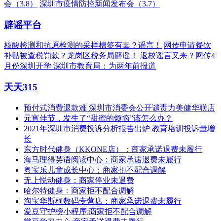
会（3.8）
深圳市疫情防控新闻发布会（3.7）
辟谣平台
核酸检测和抗原检测的采样棉签有毒？谣言！
网传申请餐饮
补贴被查税罚款？龙岗区税务局辟谣！
返校谣言又来？网传4
月份深圳开学 深圳市教育局：为两年前报道
天天315
预付式消费退款难 深圳市消委会公开谴责力美健华联店
元宵佳节，发生了“甜蜜的烦恼”该怎么办？
2021年深圳市消费投诉分析报告出炉 教育培训投诉量增
长
东方时代健身（KKONE店）：商家承诺退费未履行
海马理得英语阅读中心：商家承诺退费未履行
粤宝乐儿童成长中心：商家拒不配合调解
无上悦动健身：商家停业未退费
哈尔特健身：商家拒不配合调解
淘宝华斯柯数码专营店：商家承诺退费未履行
爱豆守护榜小程序:商家拒不配合调解