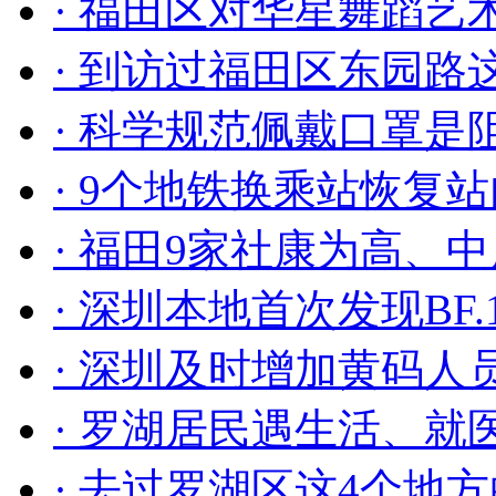
· 福田区对华星舞蹈艺
首先有请市卫生健康委
· 到访过福田区东园
处置的最新情况。
· 科学规范佩戴口罩是阻断
林汉城：
各位媒体朋友
· 9个地铁换乘站恢复站
彻习近平总书记关于疫情
· 福田9家社康为高、
示批示精神，认真落实国
· 深圳本地首次发现BF.
省委、省政府决策部署，
· 深圳及时增加黄码人
策略和“动态清零”总方
· 罗湖居民遇生活、就医
人性化防控，以“时时放
· 去过罗湖区这4个地