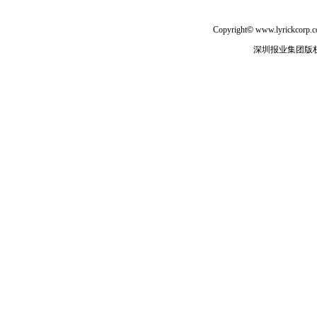
区两级疾控中心等单位申
Copyright
©
www.lyrickcorp.co
您联系，根据具体情况及
深圳报业集团版
间请尽量居家不外出，不
护的前提下前往核酸检测
味觉减退、鼻塞、流涕、
不适症状，及时到发热门
二是全面加强社会面防
险，对重点场所、重点机