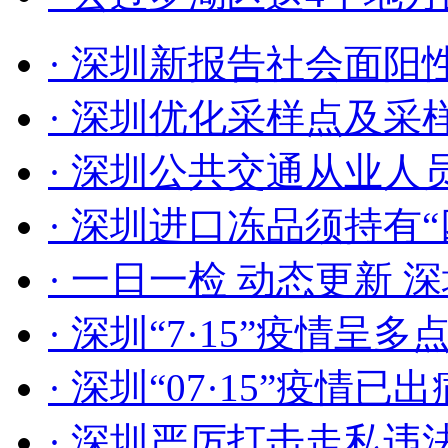
全力以赴防扩散、防输入
· 深圳新报告社会面阳性
度实现社会面动态清零，
· 深圳优化采样点及采样
弹的底线。现将相关疫情
· 深圳公共交通从业
9月26日0-12时，深
· 深圳进口冻品须持有“
为新冠肺炎确诊病例，1
· 一日一检 动态更新 
者。3例在集中隔离观察
· 深圳“7·15”疫情呈
筛查中发现，1例在社区
· 深圳“07·15”疫情已
转送至市第三人民医院应
· 深圳严厉打击走私违法犯