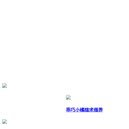
乖巧小橘猫求领养