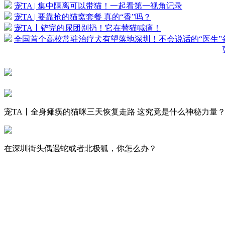
宠TA | 集中隔离可以带猫！一起看第一视角记录
宠TA | 要靠抢的猫窝套餐 真的“香”吗？
宠TA丨铲完的尿团别扔！它在替猫喊痛！
全国首个高校常驻治疗犬有望落地深圳！不会说话的“医生”
宠TA丨全身瘫痪的猫咪三天恢复走路 这究竟是什么神秘力量
在深圳街头偶遇蛇或者北极狐，你怎么办？