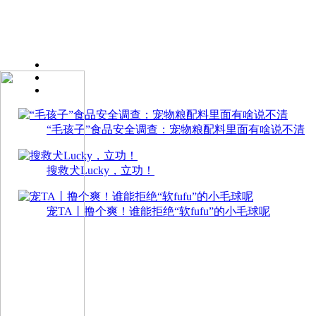
“毛孩子”食品安全调查：宠物粮配料里面有啥说不清
搜救犬Lucky，立功！
宠TA丨撸个爽！谁能拒绝“软fufu”的小毛球呢