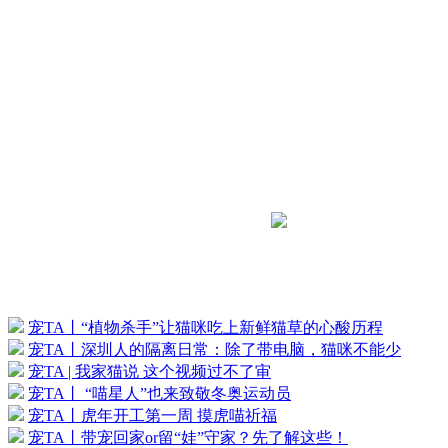
宠TA丨“植物杀手”让猫咪吃上新鲜猫草的心酸历程
宠TA丨深圳人的隔离日常：除了带电脑，猫咪不能少
宠TA | 我家猫说 这个视频过不了审
宠TA丨 “喵星人”也来致敬冬奥运动员
宠TA丨虎年开工第一周 摸虎喵祈福
宠TA丨带宠回家or留“娃”守家？先了解这些！