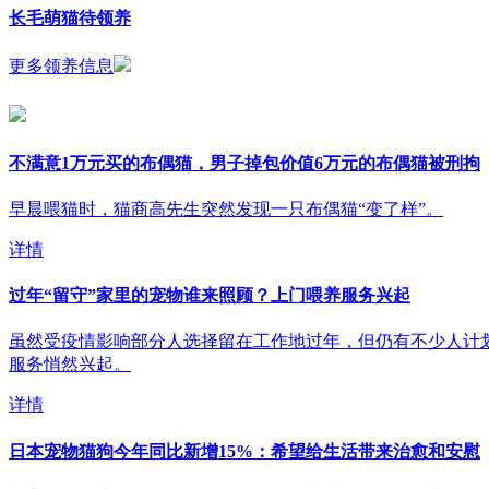
长毛萌猫待领养
更多领养信息
不满意1万元买的布偶猫，男子掉包价值6万元的布偶猫被刑拘
早晨喂猫时，猫商高先生突然发现一只布偶猫“变了样”。
详情
过年“留守”家里的宠物谁来照顾？上门喂养服务兴起
虽然受疫情影响部分人选择留在工作地过年，但仍有不少人计划
服务悄然兴起。
详情
日本宠物猫狗今年同比新增15%：希望给生活带来治愈和安慰