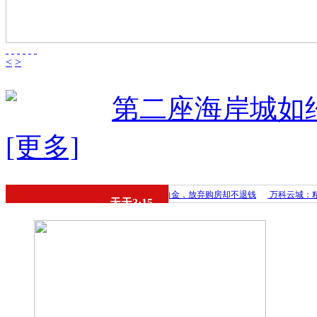
<
>
第二座海岸城如
[更多]
开发商未盖章
大族云峰：交了意向金，放弃购房却不退钱
万科云城：精装房裂
天天3·15