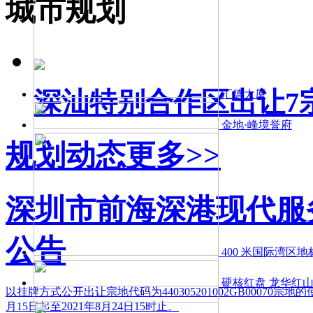
城市规划
深汕特别合作区出让7
汇德大厦
金地·峰境誉府
规划动态
更多>>
深圳市前海深港现代服
公告
400 米国际湾区
硬核红盘 龙华红
以挂牌方式公开出让宗地代码为440305201002GB00070宗地的
月15日起至2021年8月24日15时止。