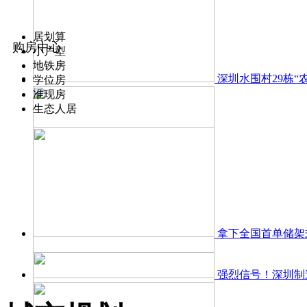
居划算
购房中心
小户型
地铁房
深圳水围村29栋
学位房
准现房
生态人居
拿下全国首单储架
强烈信号！深圳制