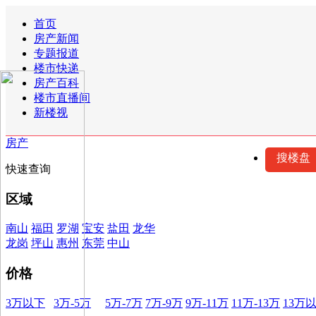
首页
房产新闻
专题报道
楼市快递
房产百科
楼市直播间
新楼视
房产
搜楼盘
快速查询
区域
南山
福田
罗湖
宝安
盐田
龙华
龙岗
坪山
惠州
东莞
中山
价格
3万以下
3万-5万
5万-7万
7万-9万
9万-11万
11万-13万
13万