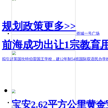
规划政策
更多>>
侨城一号广场
前海成功出让1宗教育
启迪协信科技园
3
拟引进英国坎特伯雷国王学校，建12年制54班国际双语民办学校
宝安2.62平方公里黄
碧桂园凤凰立新领