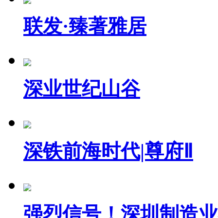
联发·臻著雅居
深业世纪山谷
深铁前海时代|尊府Ⅱ
强烈信号！深圳制造业