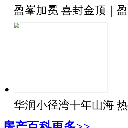
盈峯加冕 喜封金顶｜
华润小径湾十年山海 
房产百科
更多>>