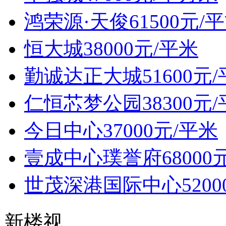
鸿荣源·天俊
61500元/
恒大城
38000元/平米
勤诚达正大城
51600元
仁恒芯梦公园
38300元
今日中心
37000元/平米
壹成中心璞誉府
68000
世茂深港国际中心
520
新楼视