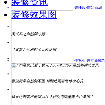
装修资讯
碧桂园•南站新城
装修效果图
美式风之自然舒心篇
【鉴赏】优雅时尚北欧新家
佳兆业·东江新城
7
买了精装房以后，她花了30W把176㎡装成格调简美风
看似简单自然的家里 却到处藏着装修小心机
48㎡还能装出两室两厅？档次甩隔壁老王10条街！