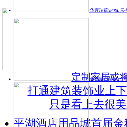
华晖瑞禧
58000元
定制家居或
金茂府
103000元
打通建筑装饰业上下游
只是看上去很美
​平湖酒店用品城首届