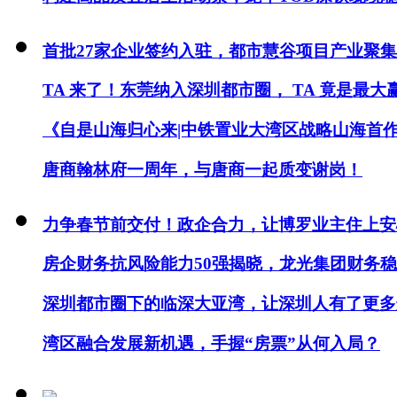
首批27家企业签约入驻，都市慧谷项目产业聚
TA 来了！东莞纳入深圳都市圈， TA 竟是最大
《自是山海归心来|中铁置业大湾区战略山海首
唐商翰林府一周年，与唐商一起质变谢岗！
力争春节前交付！政企合力，让博罗业主住上安
房企财务抗风险能力50强揭晓，龙光集团财务
深圳都市圈下的临深大亚湾，让深圳人有了更多
湾区融合发展新机遇，手握“房票”从何入局？