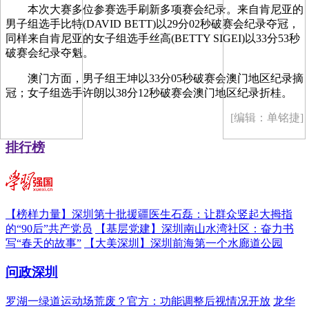
本次大赛多位参赛选手刷新多项赛会纪录。来自肯尼亚的
男子组选手比特(DAVID BETT)以29分02秒破赛会纪录夺冠，
同样来自肯尼亚的女子组选手丝高(BETTY SIGEI)以33分53秒
破赛会纪录夺魁。
澳门方面，男子组王坤以33分05秒破赛会澳门地区纪录摘
冠；女子组选手许朗以38分12秒破赛会澳门地区纪录折桂。
[编辑：单铭捷]
排行榜
【榜样力量】深圳第十批援疆医生石磊：让群众竖起大拇指
的“90后”共产党员
【基层党建】深圳南山水湾社区：奋力书
写“春天的故事”
【大美深圳】深圳前海第一个水廊道公园
问政深圳
罗湖一绿道运动场荒废？官方：功能调整后视情况开放
龙华