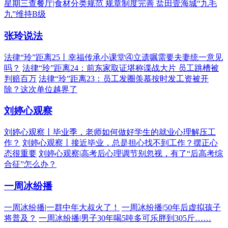
星期三查餐厅|食材分类规范 规章制度完善 盐田壹海城“九毛
九”维持B级
张玲说法
法律“玲”距离25丨幸福传承小课堂④立遗嘱需要夫妻统一意见
吗？
法律“玲”距离24：前东家取证堪称谍战大片 员工跳槽被
判赔百万
法律“玲”距离23：员工发圈羡慕按时发工资被开
除？这次单位越界了
刘婷心观察
刘婷心观察丨毕业季，老师如何做好学生的就业心理解压工
作？
刘婷心观察丨接近毕业，总是担心找不到工作？摆正心
态很重要
刘婷心观察|高考后心理调节别忽视，有了“后高考综
合征”怎么办？
一周冰纷播
一周冰纷播|一群中年大叔火了！
一周冰纷播|50年后虚拟孩子
将普及？
一周冰纷播|男子30年喝5吨多可乐胖到305斤……