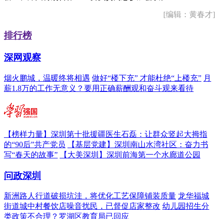
[编辑：黄春才]
排行榜
深网观察
烟火鹏城，温暖终将相遇
做好“楼下充” 才能杜绝“上楼充”
月
薪1.8万的工作无意义？要用正确薪酬观和奋斗观来看待
【榜样力量】深圳第十批援疆医生石磊：让群众竖起大拇指
的“90后”共产党员
【基层党建】深圳南山水湾社区：奋力书
写“春天的故事”
【大美深圳】深圳前海第一个水廊道公园
问政深圳
新洲路人行道破损坑洼，将优化工艺保障铺装质量
龙华福城
街道城中村餐饮店噪音扰民，已督促店家整改
幼儿园招生分
类政策不合理？罗湖区教育局已回应