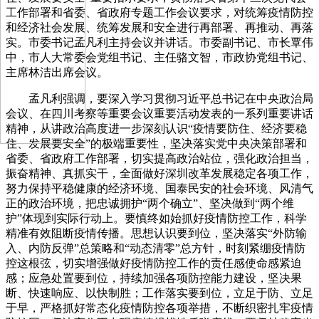
工作部署和省委、省政府专题工作会议要求，对统筹疫情防控
和经济社会发展、统筹发展和安全进行再部署、再推动、再落
实。市委书记孟凡利主持会议并讲话。市委副书记、市长覃伟
中，市人大常委会党组书记、主任骆文智，市政协党组书记、
主席林洁出席会议。
孟凡利强调，要深入学习贯彻习近平总书记在中央政治局
会议、在四川考察等重要会议重要活动发表的一系列重要讲话
精神，从讲政治高度进一步深刻认识“疫情要防住、经济要稳
住、发展要安全”的极端重要性，坚决落实党中央决策部署和
省委、省政府工作部署，切实提高政治站位，强化政治担当，
振奋精神、真抓实干，全面做好深圳改革发展稳定各项工作，
努力保持平稳健康的经济环境、国泰民安的社会环境、风清气
正的政治环境，把忠诚拥护“两个确立”、坚决做到“两个维
护”体现到实际行动上。要慎终如始抓好疫情防控工作，科学
精准有效阻断疫情传播。思想认识要到位，坚决落实“外防输
入、内防反弹”总策略和“动态清零”总方针，时刻紧绷疫情防
控这根弦，切实增强做好疫情防控工作的责任感使命感紧迫
感；应急处置要到位，持续加强各项防控能力建设，坚决果
断、快速响应、以快制胜；工作落实要到位，立足于防、立足
于早，严格抓好常态化疫情防控各项举措，不断织密扎牢疫情