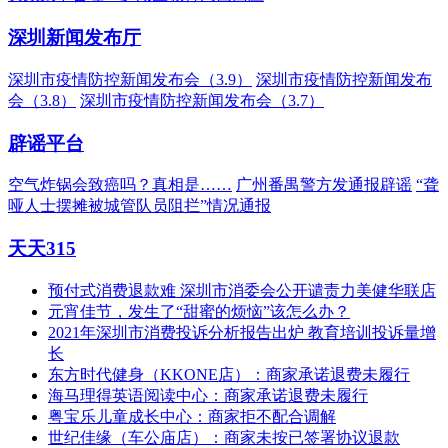
深圳新闻发布厅
深圳市疫情防控新闻发布会（3.9）
深圳市疫情防控新闻发布
会（3.8）
深圳市疫情防控新闻发布会（3.7）
辟谣平台
空气炸锅会致癌吗？真相是……
广州番禺警方发通报辟谣
“聋
哑人士摆摊被城管队员阻拦”情况通报
天天315
预付式消费退款难 深圳市消委会公开谴责力美健华联店
元宵佳节，发生了“甜蜜的烦恼”该怎么办？
2021年深圳市消费投诉分析报告出炉 教育培训投诉量增
长
东方时代健身（KKONE店）：商家承诺退费未履行
海马理得英语阅读中心：商家承诺退费未履行
粤宝乐儿童成长中心：商家拒不配合调解
世纪佳缘（车公庙店）：商家未按已签署协议退款