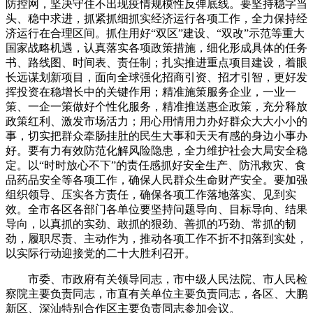
防控网，坚决守住不出现疫情规模性反弹底线。要坚持稳字当
头、稳中求进，抓紧抓细抓实经济运行各项工作，全力保持经
济运行在合理区间。抓住用好“双区”建设、“双改”示范等重大
国家战略机遇，认真落实各项政策措施，细化形成具体的任务
书、路线图、时间表、责任制；扎实推进重点项目建设，着眼
长远谋划新项目，面向全球强化招商引资、招才引智，更好发
挥投资在稳增长中的关键作用；精准施策服务企业，一业一
策、一企一策做好个性化服务，精准推送惠企政策，充分释放
政策红利、激发市场活力；用心用情用力办好群众大大小小的
事，切实把群众牵肠挂肚的民生大事和天天有感的身边小事办
好。要有力有效防范化解风险隐患，全力维护社会大局安全稳
定。以“时时放心不下”的责任感抓好安全生产、防汛救灾、食
品药品安全等各项工作，确保人民群众生命财产安全。要加强
组织领导、压实各方责任，确保各项工作落地落实、见到实
效。全市各区各部门各单位要坚持问题导向、目标导向、结果
导向，以真抓的实劲、敢抓的狠劲、善抓的巧劲、常抓的韧
劲，履职尽责、主动作为，推动各项工作不折不扣落到实处，
以实际行动迎接党的二十大胜利召开。
市委、市政府有关领导同志，市中级人民法院、市人民检
察院主要负责同志，市直有关单位主要负责同志，各区、大鹏
新区、深汕特别合作区主要负责同志参加会议。